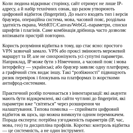
Коли людина відкриває сторінку, сайт отримує не лише IP-
адресу, а й набір технічних ознак, що разом утворюють
цифровий відбиток (fingerprint). До нього входять тип і версія
браузера, операційна система, мова, часовий пояс, роздільна
здатність екрана, WebRTC/Canvas/WebGL-параметри, списки
шрифтів і плагінів. Саме комбінація дрібниць часто дозволяє
впізнавати пристрій повторно.
Користь розуміння відбитка в тому, що стає ясно: простого
VPN зазвичай замало. VPN або проксі змінюють мережевий
маршрут та IP, але не синхронізують усі супутні параметри.
Наприклад, IP може бути з Німеччини, а часовий пояс і мова
інтерфейсу — українські; або браузер заявляє одну платформу,
а графічний стек видає іншу. Такі “розбіжності” підвищують
ризик перевірок і блокувань на платформах із жорсткими
антифрод-системами.
Практичний розбір починається з інвентаризації: які акаунти
мають бути відокремлені, які сайти чутливі до fingerprint, які
параметри вже “світяться” через розширення чи
налаштування. Типова помилка — сприймати цифровий
відбиток як щось, що можна вимкнути одним перемикачем.
Порада експерта: потрібна узгодженість параметрів (IP, час,
мова, гео) та дисципліна профілів. Коротко: контроль відбитка
— це системність, а не один інструмент.