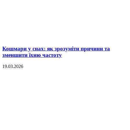
Кошмари у снах: як зрозуміти причини та
зменшити їхню частоту
19.03.2026