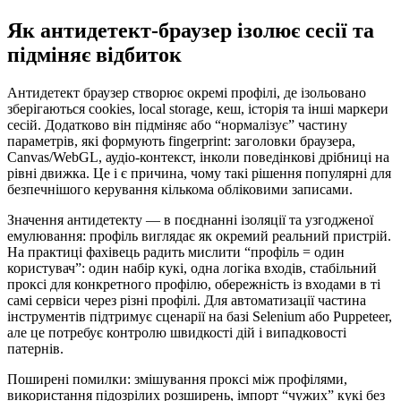
Як антидетект-браузер ізолює сесії та
підміняє відбиток
Антидетект браузер створює окремі профілі, де ізольовано
зберігаються cookies, local storage, кеш, історія та інші маркери
сесій. Додатково він підміняє або “нормалізує” частину
параметрів, які формують fingerprint: заголовки браузера,
Canvas/WebGL, аудіо-контекст, інколи поведінкові дрібниці на
рівні движка. Це і є причина, чому такі рішення популярні для
безпечнішого керування кількома обліковими записами.
Значення антидетекту — в поєднанні ізоляції та узгодженої
емулювання: профіль виглядає як окремий реальний пристрій.
На практиці фахівець радить мислити “профіль = один
користувач”: один набір кукі, одна логіка входів, стабільний
проксі для конкретного профілю, обережність із входами в ті
самі сервіси через різні профілі. Для автоматизації частина
інструментів підтримує сценарії на базі Selenium або Puppeteer,
але це потребує контролю швидкості дій і випадковості
патернів.
Поширені помилки: змішування проксі між профілями,
використання підозрілих розширень, імпорт “чужих” кукі без