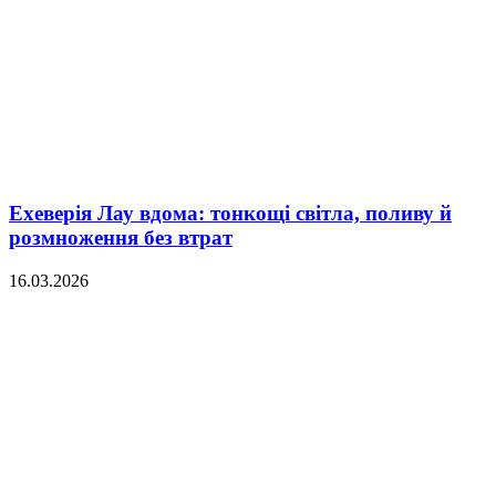
Ехеверія Лау вдома: тонкощі світла, поливу й
розмноження без втрат
16.03.2026