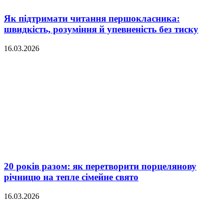
Як підтримати читання першокласника:
швидкість, розуміння й упевненість без тиску
16.03.2026
20 років разом: як перетворити порцелянову
річницю на тепле сімейне свято
16.03.2026