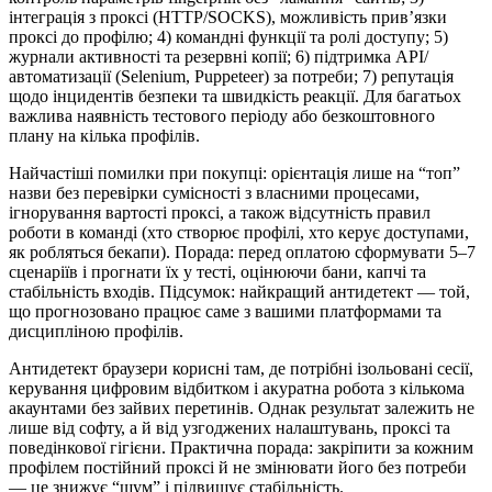
інтеграція з проксі (HTTP/SOCKS), можливість прив’язки
проксі до профілю; 4) командні функції та ролі доступу; 5)
журнали активності та резервні копії; 6) підтримка API/
автоматизації (Selenium, Puppeteer) за потреби; 7) репутація
щодо інцидентів безпеки та швидкість реакції. Для багатьох
важлива наявність тестового періоду або безкоштовного
плану на кілька профілів.
Найчастіші помилки при покупці: орієнтація лише на “топ”
назви без перевірки сумісності з власними процесами,
ігнорування вартості проксі, а також відсутність правил
роботи в команді (хто створює профілі, хто керує доступами,
як робляться бекапи). Порада: перед оплатою сформувати 5–7
сценаріїв і прогнати їх у тесті, оцінюючи бани, капчі та
стабільність входів. Підсумок: найкращий антидетект — той,
що прогнозовано працює саме з вашими платформами та
дисципліною профілів.
Антидетект браузери корисні там, де потрібні ізольовані сесії,
керування цифровим відбитком і акуратна робота з кількома
акаунтами без зайвих перетинів. Однак результат залежить не
лише від софту, а й від узгоджених налаштувань, проксі та
поведінкової гігієни. Практична порада: закріпити за кожним
профілем постійний проксі й не змінювати його без потреби
— це знижує “шум” і підвищує стабільність.