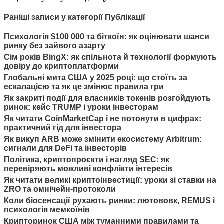
Раніші записи у категорії Публікації
Психологія $100 000 та біткоїн: як оцінювати шанси
ринку без зайвого азарту
Сім років BingX: як спільнота й технології формують
довіру до криптоплатформи
Глобальні мита США у 2025 році: що стоїть за
ескалацією та як це змінює правила гри
Як закриті події для власників токенів розгойдують
ринок: кейс TRUMP і уроки інвесторам
Як читати CoinMarketCap і не потонути в цифрах:
практичний гід для інвестора
Як викуп ARB може змінити екосистему Arbitrum:
сигнали для DeFi та інвесторів
Політика, криптопроєкти і нагляд SEC: як
перевіряють можливі конфлікти інтересів
Як читати великі криптоінвестиції: уроки зі ставки на
ZRO та омнічейн-протоколи
Коли біосенсації рухають ринки: лютововк, REMUS і
психологія мемкоїнів
Крипторинок США між туманними правилами та