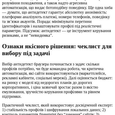
розуміння походження, а також надто агресивна
автоматизація, що видає ботоподібну поведінку. Ще одна хиба
— думати, що антидетект гарантує абсолютну анонімність:
платформи аналізують платежі, номери телефонів, поведінку
та зв’язки акаунтів. Порада: мінімізувати перетини
ідентифікаторів і налаштовувати профілі під реалістичні
параметри. Підсумок: антидетект — це інструмент керування
ризиками, а не “невидимка”.
Ознаки якісного рішення: чеклист для
вибору під задачі
Вибір антидетект браузера починається з задач: скільки
профілів потрібно, чи буде командна робота, чи критична
автоматизація, які сайти використовуються (маркетплейси,
рекламні кабінети, соціальні мережі). Далі оцінюється бюджет:
на ринку є моделі від недорогих планів до дорогих
корпоративних, і ціна зазвичай зростає разом із якістю
емулювання, зручністю керування профілями та рівнем
підтримки.
Практичний чеклист, який використовує досвідчений експерт:
1) стабільність профілів і шифрування локальних даних; 2)
контроль параметрів fingerprint без “ламання” сайтів; 3)