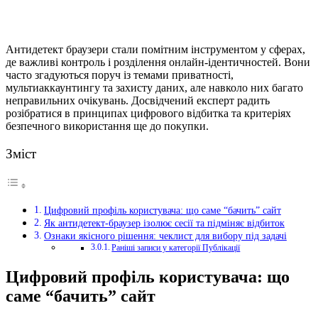
Антидетект браузери стали помітним інструментом у сферах,
де важливі контроль і розділення онлайн-ідентичностей. Вони
часто згадуються поруч із темами приватності,
мультиаккаунтингу та захисту даних, але навколо них багато
неправильних очікувань. Досвідчений експерт радить
розібратися в принципах цифрового відбитка та критеріях
безпечного використання ще до покупки.
Зміст
Цифровий профіль користувача: що саме “бачить” сайт
Як антидетект-браузер ізолює сесії та підміняє відбиток
Ознаки якісного рішення: чеклист для вибору під задачі
Раніші записи у категорії Публікації
Цифровий профіль користувача: що
саме “бачить” сайт