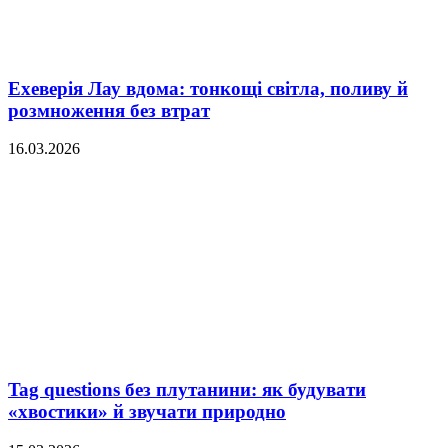
Ехеверія Лау вдома: тонкощі світла, поливу й
розмноження без втрат
16.03.2026
Tag questions без плутанини: як будувати
«хвостики» й звучати природно