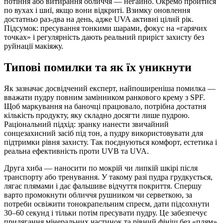
потіння або витирання обличчя — негайно. Окремо пройтися
по вухах і шиї, якщо вони відкриті. Взимку оновлення
достатньо раз-два на день, адже UVA активні цілий рік.
Підсумок: пресування тонкими шарами, фокус на «гарячих
точках» і регулярність дають реальний приріст захисту без
руйнації макіяжу.
Типові помилки та як їх уникнути
Як зазначає досвідчений експерт, найпоширеніша помилка —
вважати пудру повним замінником ранкового крему з SPF.
Щоб маркування на баночці працювало, потрібна достатня
кількість продукту, яку складно досягти лише пудрою.
Раціональний підхід: зранку нанести звичайний
сонцезахисний засіб під тон, а пудру використовувати для
підтримки рівня захисту. Так поєднуються комфорт, естетика і
реальна ефективність проти UVB та UVA.
Друга хиба — наносити по мокрій чи липкій шкірі після
транспорту або тренування. У такому разі пудра грудкується,
лягає плямами і дає фальшиве відчуття покриття. Спершу
варто промокнути обличчя рушником чи серветкою, за
потреби освіжити тонокрапельним спреєм, дати підсохнути
30–60 секунд і тільки потім пресувати пудру. Це забезпечує
прилягання мінеральних частинок та рівний фініш без «плям».