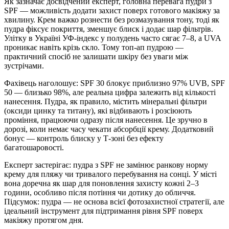
Як зазначає досвідчений експерт, головна перевага пудри з
SPF — можливість додати захист поверх готового макіяжу за
хвилину. Крем важко рознести без розмазування тону, тоді як
пудра фіксує покриття, зменшує блиск і додає шар фільтрів.
Улітку в Україні УФ-індекс у полудень часто сягає 7–8, а UVA
проникає навіть крізь скло. Тому топ-ап пудрою —
практичний спосіб не залишати шкіру без уваги між
зустрічами.
Фахівець наголошує: SPF 30 блокує приблизно 97% UVB, SPF
50 — близько 98%, але реальна цифра залежить від кількості
нанесення. Пудра, як правило, містить мінеральні фільтри
(оксиди цинку та титану), які відбивають і розсіюють
проміння, працюючи одразу після нанесення. Це зручно в
дорозі, коли немає часу чекати абсорбції крему. Додатковий
бонус — контроль блиску у Т-зоні без ефекту
багатошаровості.
Експерт застерігає: пудра з SPF не замінює ранкову норму
крему для пляжу чи тривалого перебування на сонці. У місті
вона доречна як шар для поновлення захисту кожні 2–3
години, особливо після потіння чи дотику до обличчя.
Підсумок: пудра — не основа всієї фотозахистної стратегії, але
ідеальний інструмент для підтримання рівня SPF поверх
макіяжу протягом дня.