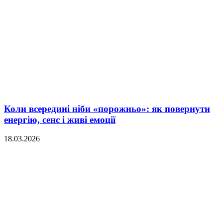
Коли всередині ніби «порожньо»: як повернути
енергію, сенс і живі емоції
18.03.2026