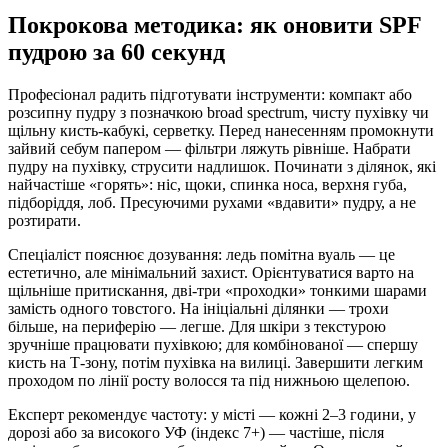
Покрокова методика: як оновити SPF
пудрою за 60 секунд
Професіонал радить підготувати інструменти: компакт або
розсипну пудру з позначкою broad spectrum, чисту пухівку чи
щільну кисть-кабукі, серветку. Перед нанесенням промокнути
зайвий себум папером — фільтри ляжуть рівніше. Набрати
пудру на пухівку, струсити надлишок. Починати з ділянок, які
найчастіше «горять»: ніс, щоки, спинка носа, верхня губа,
підборіддя, лоб. Пресуючими рухами «вдавити» пудру, а не
розтирати.
Спеціаліст пояснює дозування: ледь помітна вуаль — це
естетично, але мінімальний захист. Орієнтуватися варто на
щільніше притискання, дві-три «проходки» тонкими шарами
замість одного товстого. На ініціальні ділянки — трохи
більше, на периферію — легше. Для шкіри з текстурою
зручніше працювати пухівкою; для комбінованої — спершу
кисть на Т-зону, потім пухівка на вилиці. Завершити легким
проходом по лінії росту волосся та під нижньою щелепою.
Експерт рекомендує частоту: у місті — кожні 2–3 години, у
дорозі або за високого УФ (індекс 7+) — частіше, після