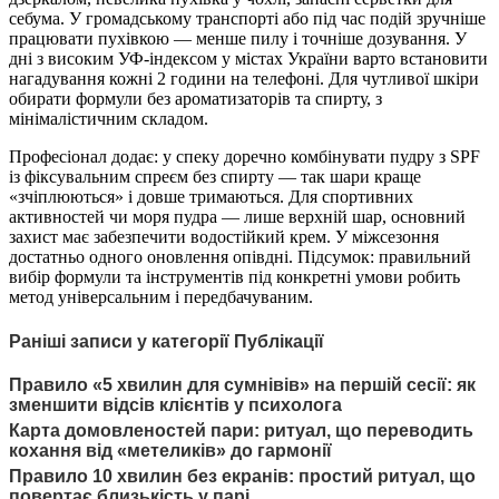
себума. У громадському транспорті або під час подій зручніше
працювати пухівкою — менше пилу і точніше дозування. У
дні з високим УФ-індексом у містах України варто встановити
нагадування кожні 2 години на телефоні. Для чутливої шкіри
обирати формули без ароматизаторів та спирту, з
мінімалістичним складом.
Професіонал додає: у спеку доречно комбінувати пудру з SPF
із фіксувальним спреєм без спирту — так шари краще
«зчіплюються» і довше тримаються. Для спортивних
активностей чи моря пудра — лише верхній шар, основний
захист має забезпечити водостійкий крем. У міжсезоння
достатньо одного оновлення опівдні. Підсумок: правильний
вибір формули та інструментів під конкретні умови робить
метод універсальним і передбачуваним.
Раніші записи у категорії Публікації
Правило «5 хвилин для сумнівів» на першій сесії: як
зменшити відсів клієнтів у психолога
Карта домовленостей пари: ритуал, що переводить
кохання від «метеликів» до гармонії
Правило 10 хвилин без екранів: простий ритуал, що
повертає близькість у парі