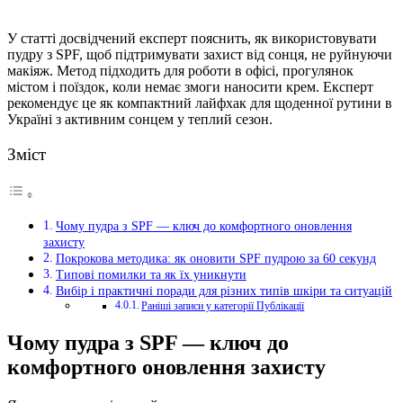
У статті досвідчений експерт пояснить, як використовувати
пудру з SPF, щоб підтримувати захист від сонця, не руйнуючи
макіяж. Метод підходить для роботи в офісі, прогулянок
містом і поїздок, коли немає змоги наносити крем. Експерт
рекомендує це як компактний лайфхак для щоденної рутини в
Україні з активним сонцем у теплий сезон.
Зміст
Чому пудра з SPF — ключ до комфортного оновлення
захисту
Покрокова методика: як оновити SPF пудрою за 60 секунд
Типові помилки та як їх уникнути
Вибір і практичні поради для різних типів шкіри та ситуацій
Раніші записи у категорії Публікації
Чому пудра з SPF — ключ до
комфортного оновлення захисту