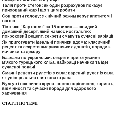
Талія проти стегон: як один розрахунок показує
прихований жир і що з цим робити
Сон проти голоду: як нічний режим керує апетитом і
вагою
Тістечко “Картопля” за 15 хвилин — швидкий
домашній десерт, який навіює ностальгію:
покроковий рецепт, секрети смаку та сучасні варіації
Як приготувати ідеальні пончики вдома: класичний
рецепт та секрети американських донатів, поради з
начинки та декору
Базлама по-українськи: секрети приготування
м’якого турецького хліба, найкращі начинки та ідеї
сучасної подачі
Смачні рецепти рулетів з сала: варений рулет із сала
як універсальна святкова страва
Булгур і пшенична крупа: повне порівняння, користь,
відмінності та сучасні поради для здорового
харчування
СТАТТІ ПО ТЕМІ