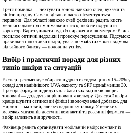
Третя помилка — нехтувати зоною навколо очей, вухами та
лінією проділу. Саме ці ділянки часто пігментуються
першими. Для області навколо очей фахівець радить кисть
меншого діаметра і мінімальний тиск, щоб не порушити
коректор. Варто уникати пудр із вираженим шиммером: блиск
посилює оптичні недоліки і провокує пересушення. Підсумок:
правильна підготовка шкіри, увага до «забутих» зон і відмова
від зайвого блиску — половина успіху.
Вибір і практичні поради для різних
типів шкіри та ситуацій
Експерт рекомендує обирати пудри з оксидом цинку 15–20% у
складі для надійнішого UVA-захисту та SPF щонайменше 30.
Прозорі формули підійдуть для багатьох відтінків шкіри,
тоновані — додадуть вирівнювання кольору. Для сухої шкіри
краще шукати сатиновий фініш і зволожувальні добавки, для
жирної — матовий, але без надлишку тальку. У великих
мережах магазинів доступні компактні та розсипні формати —
вибір залежить від зручності.
Фахівець радить організувати мобільний набір: компакт із
дзеркалом, невелика пухівка у чохлі, запасні серветки для