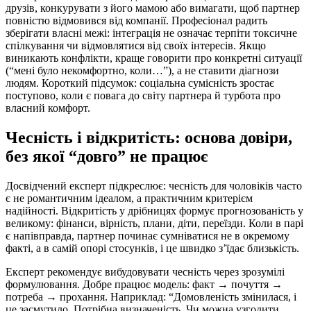
друзів, конкурувати з його мамою або вимагати, щоб партнер
повністю відмовився від компанії. Професіонал радить
зберігати власні межі: інтеграція не означає терпіти токсичне
спілкування чи відмовлятися від своїх інтересів. Якщо
виникають конфлікти, краще говорити про конкретні ситуації
(“мені було некомфортно, коли…”), а не ставити діагнози
людям. Короткий підсумок: соціальна сумісність зростає
поступово, коли є повага до світу партнера й турбота про
власний комфорт.
Чесність і відкритість: основа довіри,
без якої “довго” не працює
Досвідчений експерт підкреслює: чесність для чоловіків часто
є не романтичним ідеалом, а практичним критерієм
надійності. Відкритість у дрібницях формує прогнозованість у
великому: фінанси, вірність, плани, діти, переїзди. Коли в парі
є напівправда, партнер починає сумніватися не в окремому
факті, а в самій опорі стосунків, і це швидко з’їдає близькість.
Експерт рекомендує вибудовувати чесність через зрозумілі
формулювання. Добре працює модель: факт → почуття →
потреба → прохання. Наприклад: “Домовленість змінилася, і
це засмутило. Потрібна визначеність. Чи можна узгодити