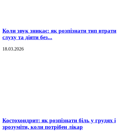
Коли звук зникає: як розпізнати тип втрати
слуху та діяти без...
18.03.2026
Костохондрит: як розпізнати біль у грудях і
зрозуміти, коли потрібен лікар