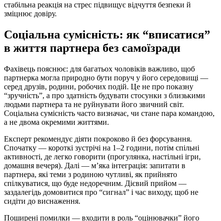
стабільна реакція на стрес підвищує відчуття безпеки й
зміцнює довіру.
Соціальна сумісність: як “вписатися”
в життя партнера без самоїзради
Фахівець пояснює: для багатьох чоловіків важливо, щоб
партнерка могла природно бути поруч у його середовищі —
серед друзів, родини, робочих подій. Це не про показну
“зручність”, а про здатність будувати стосунки з близькими
людьми партнера та не руйнувати його звичний світ.
Соціальна сумісність часто визначає, чи стане пара командою,
а не двома окремими життями.
Експерт рекомендує діяти покроково й без форсування.
Спочатку — короткі зустрічі на 1–2 години, потім спільні
активності, де легко говорити (прогулянка, настільні ігри,
домашня вечеря). Далі — м’яка інтеграція: запитати в
партнера, які теми з родиною чутливі, як прийнято
спілкуватися, що буде недоречним. Дієвий прийом —
заздалегідь домовитися про “сигнал” і час виходу, щоб не
сидіти до виснаження.
Поширені помилки — входити в роль “оцінювачки” його