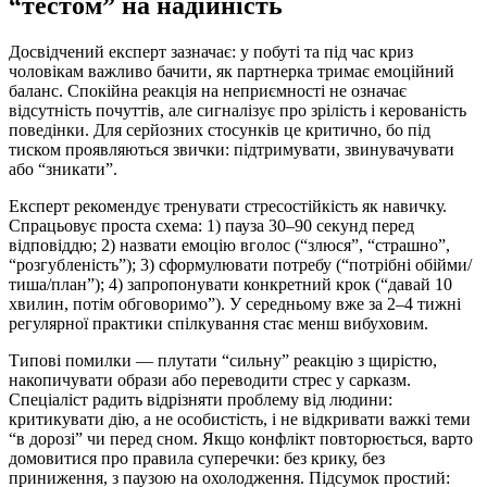
“тестом” на надійність
Досвідчений експерт зазначає: у побуті та під час криз
чоловікам важливо бачити, як партнерка тримає емоційний
баланс. Спокійна реакція на неприємності не означає
відсутність почуттів, але сигналізує про зрілість і керованість
поведінки. Для серйозних стосунків це критично, бо під
тиском проявляються звички: підтримувати, звинувачувати
або “зникати”.
Експерт рекомендує тренувати стресостійкість як навичку.
Спрацьовує проста схема: 1) пауза 30–90 секунд перед
відповіддю; 2) назвати емоцію вголос (“злюся”, “страшно”,
“розгубленість”); 3) сформулювати потребу (“потрібні обійми/
тиша/план”); 4) запропонувати конкретний крок (“давай 10
хвилин, потім обговоримо”). У середньому вже за 2–4 тижні
регулярної практики спілкування стає менш вибуховим.
Типові помилки — плутати “сильну” реакцію з щирістю,
накопичувати образи або переводити стрес у сарказм.
Спеціаліст радить відрізняти проблему від людини:
критикувати дію, а не особистість, і не відкривати важкі теми
“в дорозі” чи перед сном. Якщо конфлікт повторюється, варто
домовитися про правила суперечки: без крику, без
приниження, з паузою на охолодження. Підсумок простий: