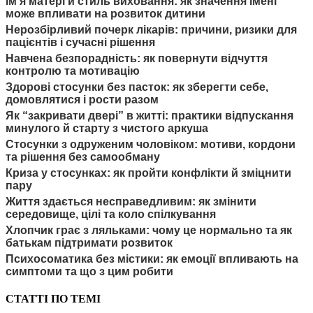
Ім’я матері й стиль виховання: як значення імені
може впливати на розвиток дитини
Нерозбірливий почерк лікарів: причини, ризики для
пацієнтів і сучасні рішення
Навчена безпорадність: як повернути відчуття
контролю та мотивацію
Здорові стосунки без пасток: як зберегти себе,
домовлятися і рости разом
Як “закривати двері” в житті: практики відпускання
минулого й старту з чистого аркуша
Стосунки з одруженим чоловіком: мотиви, кордони
та рішення без самообману
Криза у стосунках: як пройти конфлікти й зміцнити
пару
Життя здається несправедливим: як змінити
середовище, цілі та коло спілкування
Хлопчик грає з ляльками: чому це нормально та як
батькам підтримати розвиток
Психосоматика без містики: як емоції впливають на
симптоми та що з цим робити
СТАТТІ ПО ТЕМІ