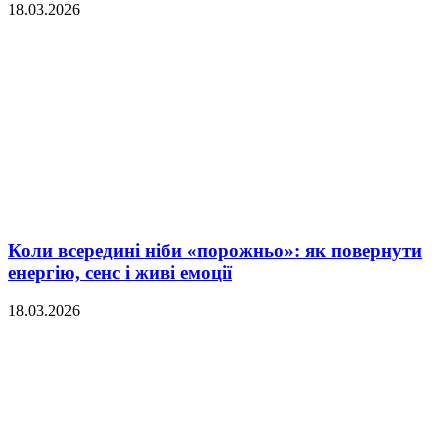
18.03.2026
Коли всередині ніби «порожньо»: як повернути
енергію, сенс і живі емоції
18.03.2026