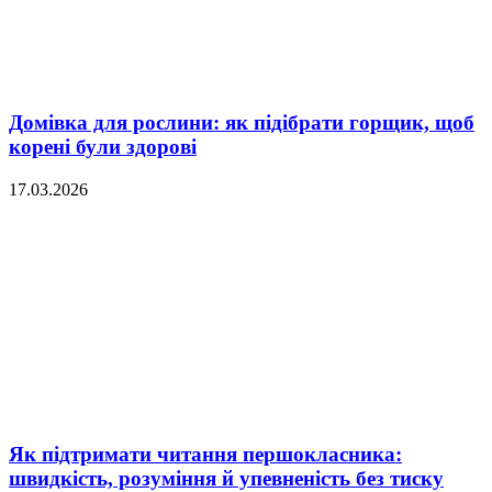
Домівка для рослини: як підібрати горщик, щоб
корені були здорові
17.03.2026
Як підтримати читання першокласника:
швидкість, розуміння й упевненість без тиску