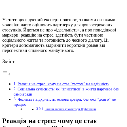
У статті досвідчений експерт пояснює, за якими ознаками
чоловіки часто оцінюють партнерку для довгострокових
стосунків. Йдеться не про «ідеальність», а про поведінкові
маркери: реакцію на стрес, здатність бути частиною
соціального життя та готовність до чесного діалогу. Ці
критерії допомагають відрізнити короткий роман від
перспективи спільного майбутнього.
Зміст
Реакція на стрес: чому це стає “тестом” на надійність
Соціальна сумісність: як “вписатися” в життя партнера без
самоїзради
Чесність і відкритість: основа довіри, без якої “довго” не
працює
Раніші записи у категорії Публікації
Реакція на стрес: чому це стає