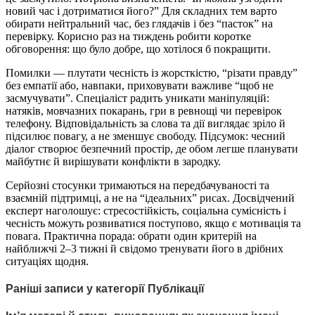
новий час і дотриматися його?” Для складних тем варто
обирати нейтральний час, без глядачів і без “пасток” на
перевірку. Корисно раз на тиждень робити коротке
обговорення: що було добре, що хотілося б покращити.
Помилки — плутати чесність із жорсткістю, “різати правду”
без емпатії або, навпаки, приховувати важливе “щоб не
засмучувати”. Спеціаліст радить уникати маніпуляцій:
натяків, мовчазних покарань, гри в ревнощі чи перевірок
телефону. Відповідальність за слова та дії виглядає зріло й
підсилює повагу, а не зменшує свободу. Підсумок: чесний
діалог створює безпечний простір, де обом легше планувати
майбутнє й вирішувати конфлікти в зародку.
Серйозні стосунки тримаються на передбачуваності та
взаємній підтримці, а не на “ідеальних” рисах. Досвідчений
експерт наголошує: стресостійкість, соціальна сумісність і
чесність можуть розвиватися поступово, якщо є мотивація та
повага. Практична порада: обрати один критерій на
найближчі 2–3 тижні й свідомо тренувати його в дрібних
ситуаціях щодня.
Раніші записи у категорії Публікації