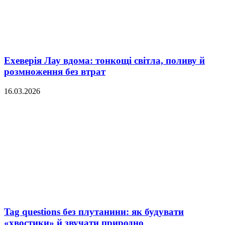
Ехеверія Лау вдома: тонкощі світла, поливу й
розмноження без втрат
16.03.2026
Tag questions без плутанини: як будувати
«хвостики» й звучати природно