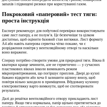
запахів і підвищені ризики при користуванні газом.
Покроковий «паперовий» тест тяги:
проста інструкція
Експерт рекомендує для побутової перевірки використовувати
саме лист паперу, а не полум’я. Це безпечніше та цілком
достатньо, щоб оцінити базовий стан витяжки. Лист формату
А4 або навіть паперова серветка чітко покаже, чи є
розрідження повітря у вентиляційному отворі та наскільки
воно виражене.
Спершу потрібно створити умови для природної тяги. Вікна й
кватирки краще зачинити, але не герметично — у сучасних
пластикових вікнах інколи вимикають режим
мікропровітрювання, що погіршує приплив. Двері до кухні
бажано відкрити або хоча б залишити щілину внизу, щоб
повітря вільно заходило в приміщення. Вбудовану кухонну
електровитяжку варто вимкнути, щоб не спотворювати
результати.
Далі до решітки вентиляційного отвору прикладають лист
паперу. Якщо тяга нормальна, папір щільно притягнеться до