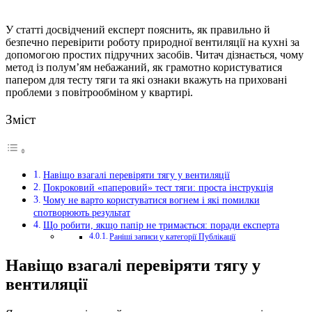
У статті досвідчений експерт пояснить, як правильно й
безпечно перевірити роботу природної вентиляції на кухні за
допомогою простих підручних засобів. Читач дізнається, чому
метод із полум’ям небажаний, як грамотно користуватися
папером для тесту тяги та які ознаки вкажуть на приховані
проблеми з повітрообміном у квартирі.
Зміст
Навіщо взагалі перевіряти тягу у вентиляції
Покроковий «паперовий» тест тяги: проста інструкція
Чому не варто користуватися вогнем і які помилки
спотворюють результат
Що робити, якщо папір не тримається: поради експерта
Раніші записи у категорії Публікації
Навіщо взагалі перевіряти тягу у
вентиляції