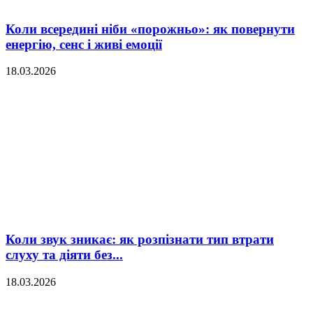
Коли всередині ніби «порожньо»: як повернути
енергію, сенс і живі емоції
18.03.2026
Коли звук зникає: як розпізнати тип втрати
слуху та діяти без...
18.03.2026