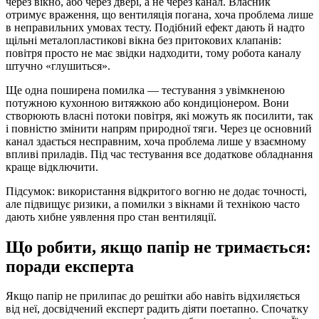
через вікно, або через двері, а не через канал. Власник
отримує враження, що вентиляція погана, хоча проблема лише
в неправильних умовах тесту. Подібний ефект дають й надто
щільні металопластикові вікна без притокових клапанів:
повітря просто не має звідки надходити, тому робота каналу
штучно «глушиться».
Ще одна поширена помилка — тестування з увімкненою
потужною кухонною витяжкою або кондиціонером. Вони
створюють власні потоки повітря, які можуть як посилити, так
і повністю змінити напрям природної тяги. Через це основний
канал здається несправним, хоча проблема лише у взаємному
впливі приладів. Під час тестування все додаткове обладнання
краще відключити.
Підсумок: використання відкритого вогню не додає точності,
але підвищує ризики, а помилки з вікнами й технікою часто
дають хибне уявлення про стан вентиляції.
Що робити, якщо папір не тримається:
поради експерта
Якщо папір не прилипає до решітки або навіть відхиляється
від неї, досвідчений експерт радить діяти поетапно. Спочатку