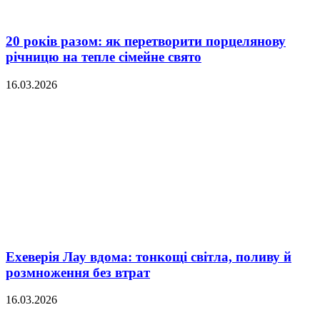
20 років разом: як перетворити порцелянову
річницю на тепле сімейне свято
16.03.2026
Ехеверія Лау вдома: тонкощі світла, поливу й
розмноження без втрат
16.03.2026