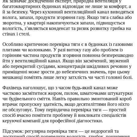
Як зазначає досвідчений експерт, природна вентиляція у
багатоквартирних будинках відповідає не лише за комфорт, а
й за безпеку. Через кухонний вентиляційний канал виводяться
волога, запахи, продукти згоряння газу. Якщо тяга слабка або
зворотна, у квартирі накопичуються запахи, підвищується
вологість, з’являється конденсат та ризик розвитку грибка на
стінах і стелі.
Особливо критичною перевірка тяги є в будинках із газовими
плитами чи колонками. У разі витоку газу або проблем із
горінням частина продуктів згоряння повинна безперешкодно
йти у вентиляційний канал. Якщо він засмічений, звужений
або перекритий сусідами, концентрація шкідливих речовин у
приміщенні може зрости до небезпечних значень, при цьому
мешканці помітять лише легку затхлість чи часті головні болі.
Фахівець наголошує, що з часом будь-який канал може
частково засмітитися жиром, пилом, шматочками штукатурки
чи будівельного сміття. Навіть правильно змонтований короб
втрачає пропускну здатність, якщо десятиліттями його ніхто
не обслуговує. Тому періодична перевірка тяги — простий
спосіб вчасно помітити проблему й викликати спеціалістів
керуючої компанії для професійної діагностики.
Підсумок: регулярна перевірка тяги — це недорогий та
доступний спосіб попередити вологість, грибок, поширення