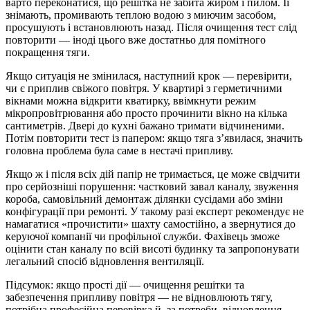
варто переконатися, що решітка не забита жиром і пилом. Її
знімають, промивають теплою водою з миючим засобом,
просушують і встановлюють назад. Після очищення тест слід
повторити — іноді цього вже достатньо для помітного
покращення тяги.
Якщо ситуація не змінилася, наступний крок — перевірити,
чи є приплив свіжого повітря. У квартирі з герметичними
вікнами можна відкрити кватирку, ввімкнути режим
мікропровітрювання або просто прочинити вікно на кілька
сантиметрів. Двері до кухні бажано тримати відчиненими.
Потім повторити тест із папером: якщо тяга з’явилася, значить
головна проблема була саме в нестачі припливу.
Якщо ж і після всіх дій папір не тримається, це може свідчити
про серйозніші порушення: частковий завал каналу, звуження
короба, самовільний демонтаж ділянки сусідами або зміни
конфігурації при ремонті. У такому разі експерт рекомендує не
намагатися «прочистити» шахту самостійно, а звернутися до
керуючої компанії чи профільної служби. Фахівець зможе
оцінити стан каналу по всій висоті будинку та запропонувати
легальний спосіб відновлення вентиляції.
Підсумок: якщо прості дії — очищення решітки та
забезпечення припливу повітря — не відновлюють тягу,
потрібна професійна перевірка й, за потреби, відновлення