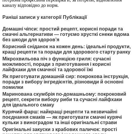
каналу відповідно до норм.
Раніші записи у категорії Публікації
Домашні чіпси: простий рецепт, корисні поради та
смачні альтернативи — готуємо хрусткі снеки вдома
без шкоди для здоров’я
Корисний сніданок на кожен день: ідеальні продукти,
кращі рецепти та поради для здорового старту ранку
Мікрохвильова піч з функцією гриля: сучасні
можливості, поради з приготування і корисні
лайфхаки для смачної та здорової їжі
Як приготувати домашній сир: покрокова інструкція,
поради з вибору інгредієнтів, різновиди й основні
помилки
Маринована скумбрія по-домашньому: покроковий
рецепт, секрети вибору риби та сучасні лайфхаки
для ідеального смаку
Курячий фарш: найкращі рецепти та незвичайні
поєднання смаків — як приготувати смачні курячі
кульки з виноградом та інші оригінальні страви
Оригінальні закуски з крабових паличок: прості