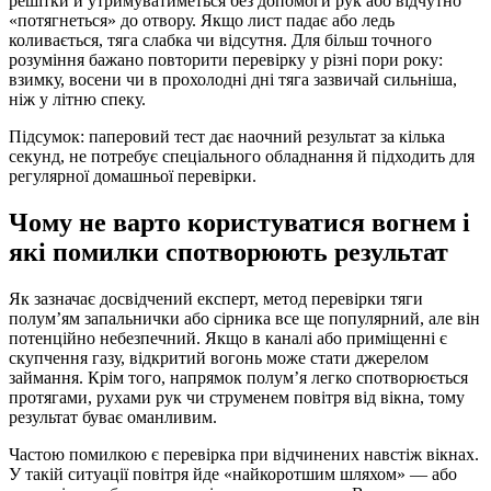
решітки й утримуватиметься без допомоги рук або відчутно
«потягнеться» до отвору. Якщо лист падає або ледь
коливається, тяга слабка чи відсутня. Для більш точного
розуміння бажано повторити перевірку у різні пори року:
взимку, восени чи в прохолодні дні тяга зазвичай сильніша,
ніж у літню спеку.
Підсумок: паперовий тест дає наочний результат за кілька
секунд, не потребує спеціального обладнання й підходить для
регулярної домашньої перевірки.
Чому не варто користуватися вогнем і
які помилки спотворюють результат
Як зазначає досвідчений експерт, метод перевірки тяги
полум’ям запальнички або сірника все ще популярний, але він
потенційно небезпечний. Якщо в каналі або приміщенні є
скупчення газу, відкритий вогонь може стати джерелом
займання. Крім того, напрямок полум’я легко спотворюється
протягами, рухами рук чи струменем повітря від вікна, тому
результат буває оманливим.
Частою помилкою є перевірка при відчинених навстіж вікнах.
У такій ситуації повітря йде «найкоротшим шляхом» — або