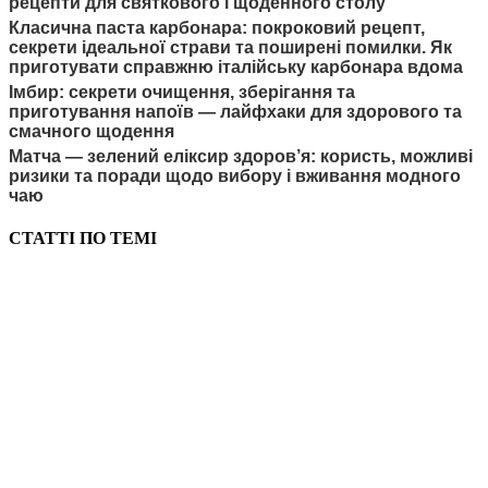
рецепти для святкового і щоденного столу
Класична паста карбонара: покроковий рецепт,
секрети ідеальної страви та поширені помилки. Як
приготувати справжню італійську карбонара вдома
Імбир: секрети очищення, зберігання та
приготування напоїв — лайфхаки для здорового та
смачного щодення
Матча — зелений еліксир здоров’я: користь, можливі
ризики та поради щодо вибору і вживання модного
чаю
СТАТТІ ПО ТЕМІ