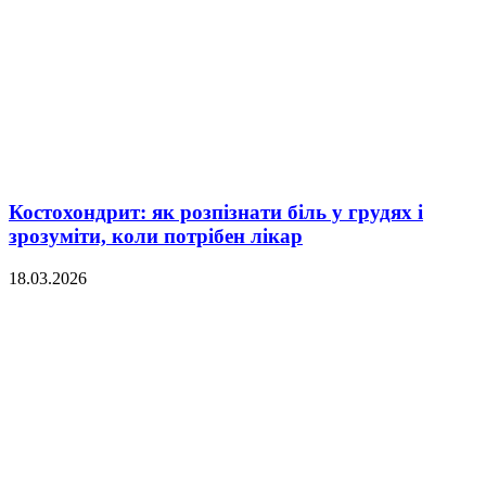
Костохондрит: як розпізнати біль у грудях і
зрозуміти, коли потрібен лікар
18.03.2026