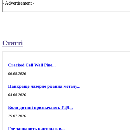
- Advertisement -
Статті
Cracked Cell Wall Pine...
06.08.2026
Найкраще лазерне різання металу...
04.08.2026
Коли дитині призначають УЗД...
29.07.2026
Где заправить картридж в...