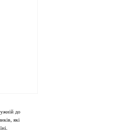
ружній до
иків, які
їні.