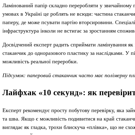
Ламінований папір складно переробляти у звичайному п
умовах в Україні це роблять не всюди: частина стаканчи
паперу, де може псувати партію вторсировини. Спеціалі
інфраструктура інколи не встигає за зростанням спожив
Досвідчений експерт радить сприймати ламінування як 
стаканчик до одноразового пластику за наслідками. У пі
можливість реальної переробки.
Підсумок: паперовий стаканчик часто має полімерну плі
Лайфхак «10 секунд»: як перевірит
Експерт рекомендує просту побутову перевірку, яка займ
та шва. Якщо є можливість подивитися на край стаканчик
виглядає як гладка, трохи блискуча «плівка», що не схо