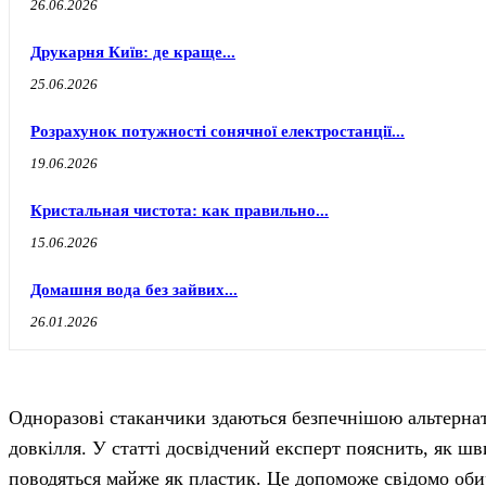
26.06.2026
Друкарня Київ: де краще...
25.06.2026
Розрахунок потужності сонячної електростанції...
19.06.2026
Кристальная чистота: как правильно...
15.06.2026
Домашня вода без зайвих...
26.01.2026
Одноразові стаканчики здаються безпечнішою альтернат
довкілля. У статті досвідчений експерт пояснить, як шв
поводяться майже як пластик. Це допоможе свідомо обир