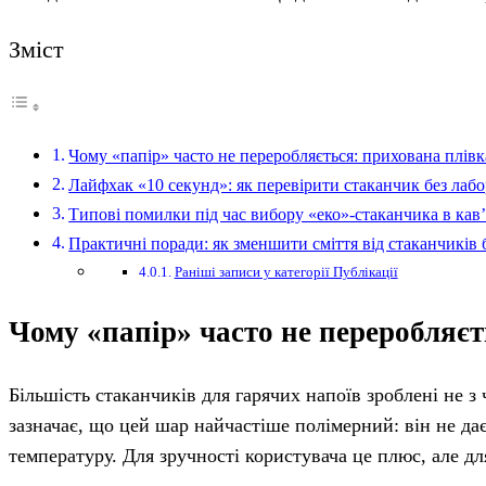
Зміст
Чому «папір» часто не переробляється: прихована плівк
Лайфхак «10 секунд»: як перевірити стаканчик без лабо
Типові помилки під час вибору «еко»-стаканчика в кав’
Практичні поради: як зменшити сміття від стаканчиків 
Раніші записи у категорії Публікації
Чому «папір» часто не переробляєт
Більшість стаканчиків для гарячих напоїв зроблені не з
зазначає, що цей шар найчастіше полімерний: він не да
температуру. Для зручності користувача це плюс, але д