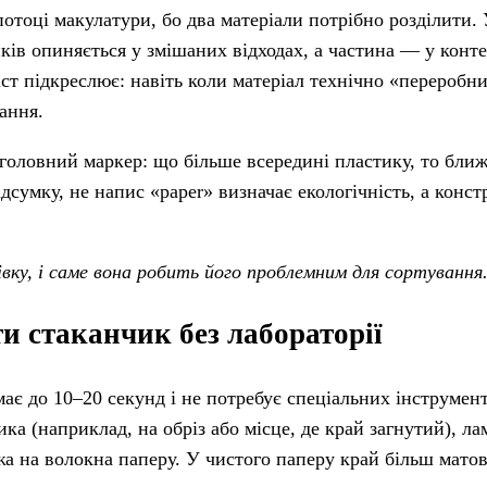
отоці макулатури, бо два матеріали потрібно розділити.
ків опиняється у змішаних відходах, а частина — у конте
ст підкреслює: навіть коли матеріал технічно «переробн
ання.
головний маркер: що більше всередині пластику, то бли
дсумку, не напис «paper» визначає екологічність, а конст
вку, і саме вона робить його проблемним для сортування
и стаканчик без лабораторії
ає до 10–20 секунд і не потребує спеціальних інструменті
а (наприклад, на обріз або місце, де край загнутий), ла
жа на волокна паперу. У чистого паперу край більш матов