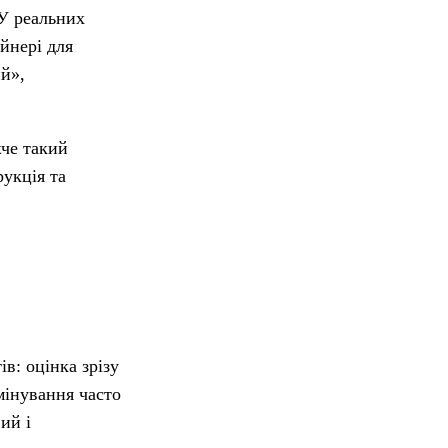
 У реальних
йнері для
ий»,
жче такий
рукція та
.
в: оцінка зрізу
мінування часто
ий і