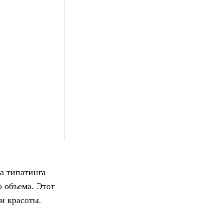
а типатинга
о объема. Этот
и красоты.