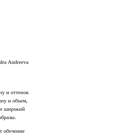
dra Andreeva
ну и оттенок
ну и объем,
лен широкий
образы.
т обучение