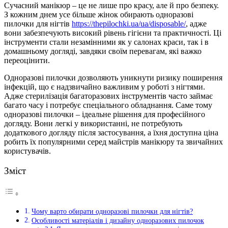
Сучасний манікюр – це не лише про красу, але й про безпеку.
З кожним днем усе більше жінок обирають одноразові
пилочки для нігтів
https://thepilochki.ua/ua/disposable/
, адже
вони забезпечують високий рівень гігієни та практичності. Ці
інструменти стали незамінними як у салонах краси, так і в
домашньому догляді, завдяки своїм перевагам, які важко
переоцінити.
Одноразові пилочки дозволяють уникнути ризику поширення
інфекцій, що є надзвичайно важливим у роботі з нігтями.
Адже стерилізація багаторазових інструментів часто займає
багато часу і потребує спеціального обладнання. Саме тому
одноразові пилочки – ідеальне рішення для професійного
догляду. Вони легкі у використанні, не потребують
додаткового догляду після застосування, а їхня доступна ціна
робить їх популярними серед майстрів манікюру та звичайних
користувачів.
Зміст
Чому варто обирати одноразові пилочки для нігтів?
Особливості матеріалів і дизайну одноразових пилочок