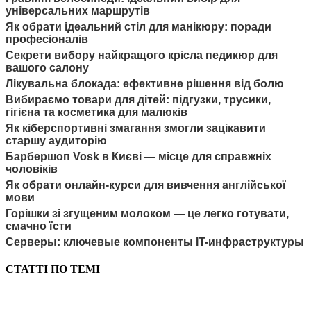
універсальних маршрутів
Як обрати ідеальний стіл для манікюру: поради
професіоналів
Секрети вибору найкращого крісла педикюр для
вашого салону
Лікувальна блокада: ефективне рішення від болю
Вибираємо товари для дітей: підгузки, трусики,
гігієна та косметика для малюків
Як кіберспортивні змагання змогли зацікавити
старшу аудиторію
Барбершоп Vosk в Києві — місце для справжніх
чоловіків
Як обрати онлайн-курси для вивчення англійської
мови
Горішки зі згущеним молоком — це легко готувати,
смачно їсти
Серверы: ключевые компоненты IT-инфраструктуры
СТАТТІ ПО ТЕМІ