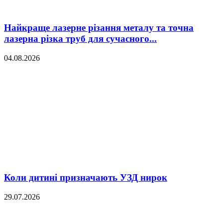
Найкраще лазерне різання металу та точна
лазерна різка труб для сучасного...
04.08.2026
Коли дитині призначають УЗД нирок
29.07.2026