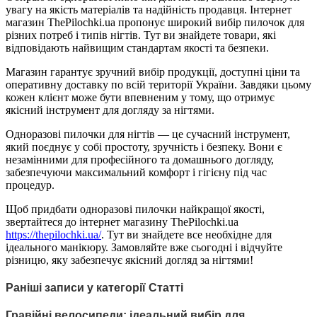
увагу на якість матеріалів та надійність продавця. Інтернет
магазин ThePilochki.ua пропонує широкий вибір пилочок для
різних потреб і типів нігтів. Тут ви знайдете товари, які
відповідають найвищим стандартам якості та безпеки.
Магазин гарантує зручний вибір продукції, доступні ціни та
оперативну доставку по всій території України. Завдяки цьому
кожен клієнт може бути впевненим у тому, що отримує
якісний інструмент для догляду за нігтями.
Одноразові пилочки для нігтів — це сучасний інструмент,
який поєднує у собі простоту, зручність і безпеку. Вони є
незамінними для професійного та домашнього догляду,
забезпечуючи максимальний комфорт і гігієну під час
процедур.
Щоб придбати одноразові пилочки найкращої якості,
звертайтеся до інтернет магазину ThePilochki.ua
https://thepilochki.ua/
. Тут ви знайдете все необхідне для
ідеального манікюру. Замовляйте вже сьогодні і відчуйте
різницю, яку забезпечує якісний догляд за нігтями!
Раніші записи у категорії Статті
Гравійні велосипеди: ідеальний вибір для