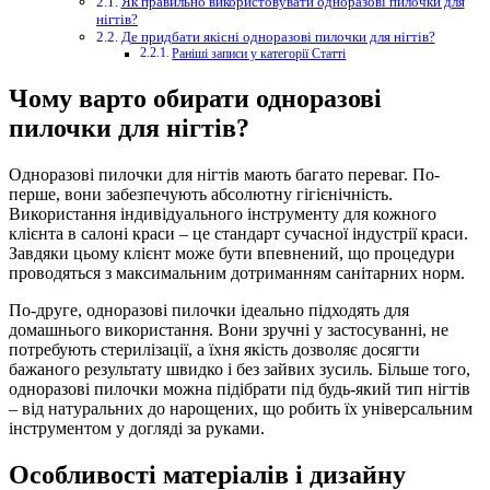
Як правильно використовувати одноразові пилочки для
нігтів?
Де придбати якісні одноразові пилочки для нігтів?
Раніші записи у категорії Статті
Чому варто обирати одноразові
пилочки для нігтів?
Одноразові пилочки для нігтів мають багато переваг. По-
перше, вони забезпечують абсолютну гігієнічність.
Використання індивідуального інструменту для кожного
клієнта в салоні краси – це стандарт сучасної індустрії краси.
Завдяки цьому клієнт може бути впевнений, що процедури
проводяться з максимальним дотриманням санітарних норм.
По-друге, одноразові пилочки ідеально підходять для
домашнього використання. Вони зручні у застосуванні, не
потребують стерилізації, а їхня якість дозволяє досягти
бажаного результату швидко і без зайвих зусиль. Більше того,
одноразові пилочки можна підібрати під будь-який тип нігтів
– від натуральних до нарощених, що робить їх універсальним
інструментом у догляді за руками.
Особливості матеріалів і дизайну