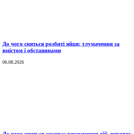
До чого сняться розбиті яйця: тлумачення за
вмістом і обставинами
06.08.2026
До чого сниться сокира: тлумачення дій, вигляду