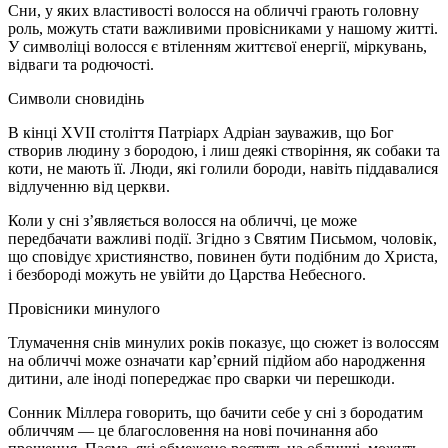
Сни, у яких властивості волосся на обличчі грають головну
роль, можуть стати важливими провісниками у нашому житті.
У символіці волосся є втіленням життєвої енергії, міркувань,
відваги та родючості.
Символи сновидінь
В кінці XVII століття Патріарх Адріан зауважив, що Бог
створив людину з бородою, і лиш деякі створіння, як собаки та
коти, не мають її. Люди, які голили бороди, навіть піддавалися
відлученню від церкви.
Коли у сні з’являється волосся на обличчі, це може
передбачати важливі події. Згідно з Святим Письмом, чоловік,
що сповідує християнство, повинен бути подібним до Христа,
і безбороді можуть не увійти до Царства Небесного.
Провісники минулого
Тлумачення снів минулих років показує, що сюжет із волоссям
на обличчі може означати кар’єрний підйом або народження
дитини, але іноді попереджає про сварки чи перешкоди.
Сонник Міллера говорить, що бачити себе у сні з бородатим
обличчям — це благословення на нові починання або