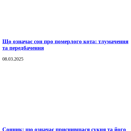
Що означає сон про померлого кота: тлумачення
та передбачення
08.03.2025
Сонник: що означає приснившася сукня та його