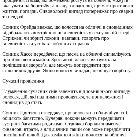
прощення. Пасма, які обмежено ростуть на обличчі, можуть
вказувати на боротьбу за владу з людиною, що має протилежні
життєві погляди. Сивоволосий вигляд попереджає про сварки
та невдачі.
Сонник Фрейда вважає, що волосся на обличчі в сновидіннях
відображають внутрішню невпевненість у сексуальній сфері.
Стрижені чи збриті локони, навпаки, говорять про
впевненість та успіх в любовних справах.
Сонник Хассе передбачає, що пасма на обличчі сигналізують
про збільшення майна. Зростаючі волосся вказують на
поліпшення здоров’я, але можуть попереджати про
фальшивих друзів. Якщо волосся випадає, це віщує скорботу.
Сучасні провісники
Тлумачення сучасних снів залежить від зовнішнього вигляду
волосся, дій, які над ними проводяться, та приналежності
сновидців до статі.
Сонник Цвєткова стверджує, що волосся на обличчі уві сні
обіцяють багатство. Кучеряві локони можуть передвіщати
зустріч з багатими родичами. Стрижка бороди знаменує
фінансові втрати, а для дівчини такий сон може передбачити
поспішний шлюб. Для заміжньої жінки волосся на обличчі