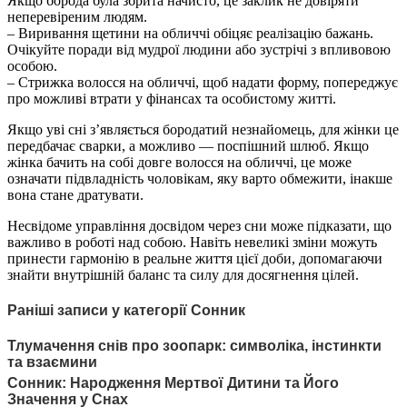
Якщо борода була збрита начисто, це заклик не довіряти
неперевіреним людям.
– Виривання щетини на обличчі обіцяє реалізацію бажань.
Очікуйте поради від мудрої людини або зустрічі з впливовою
особою.
– Стрижка волосся на обличчі, щоб надати форму, попереджує
про можливі втрати у фінансах та особистому житті.
Якщо уві сні з’являється бородатий незнайомець, для жінки це
передбачає сварки, а можливо — поспішний шлюб. Якщо
жінка бачить на собі довге волосся на обличчі, це може
означати підвладність чоловікам, яку варто обмежити, інакше
вона стане дратувати.
Несвідоме управління досвідом через сни може підказати, що
важливо в роботі над собою. Навіть невеликі зміни можуть
принести гармонію в реальне життя цієї доби, допомагаючи
знайти внутрішній баланс та силу для досягнення цілей.
Раніші записи у категорії Сонник
Тлумачення снів про зоопарк: символіка, інстинкти
та взаємини
Сонник: Народження Мертвої Дитини та Його
Значення у Снах