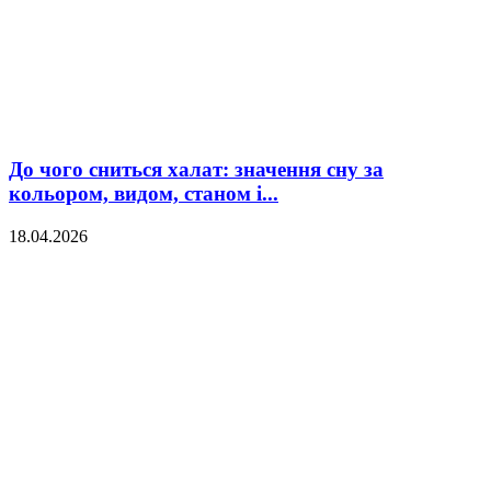
До чого сниться халат: значення сну за
кольором, видом, станом і...
18.04.2026