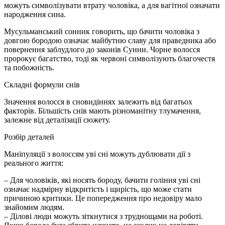
можуть символізувати втрату чоловіка, а для вагітної означати
народження сина.
Мусульманський сонник говорить, що бачити чоловіка з
довгою бородою означає майбутню славу для праведника або
повернення заблудлого до законів Сунни. Чорне волосся
пророкує багатство, тоді як червоні символізують благочестя
та побожність.
Складні формули снів
Значення волосся в сновидіннях залежить від багатьох
факторів. Більшість снів мають різноманітну тлумачення,
залежне від деталізації сюжету.
Розбір деталей
Маніпуляції з волоссям уві сні можуть дублювати дії з
реального життя:
– Для чоловіків, які носять бороду, бачити гоління уві сні
означає надмірну відкритість і щирість, що може стати
причиною критики. Це попередження про недовіру мало
знайомим людям.
– Ділові люди можуть зіткнутися з труднощами на роботі.