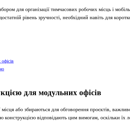
бором для організації тимчасових робочих місць і мобіл
достатній рівень зручності, необхідний навіть для коротк
 офісів
ою
укцією для модульних офісів
 місця або збираються для обговорення проєктів, важлив
ою конструкцією відповідають цим вимогам, оскільки їх л