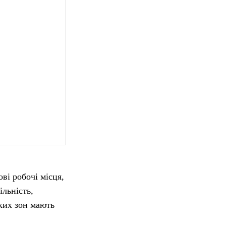
ві робочі місця,
льність,
аких зон мають