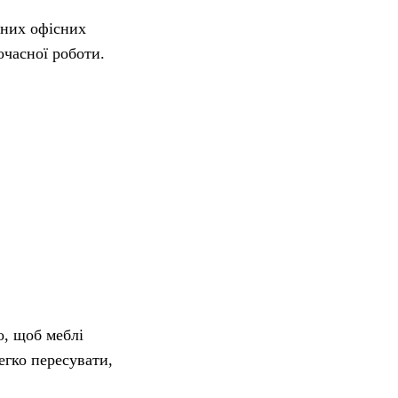
ьних офісних
очасної роботи.
о, щоб меблі
егко пересувати,