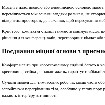
Моделі з пластиковою або алюмінієвою основою мають 
переміщуються між зонами завдяки роликам, не створюю
відкритим простором, де важливо, щоб пересування меб
Крім того, компактні стільці займають мінімум місця, щ
рішення для конференц-залів, переговорних кімнат або 
Поєднання міцної основи з приєм
Комфорт навіть при короткочасному сидінні багато в чом
хрестовина, стійка до навантажень, гарантує стабільніст
Сучасні моделі для тимчасових робочих місць часто обб
запобігаючи перегріванню тіла, особливо у теплу пору 
надають інтер’єру затишності.