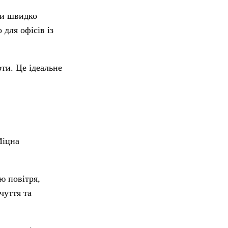
ни швидко
для офісів із
оти. Це ідеальне
Міцна
ю повітря,
чуття та