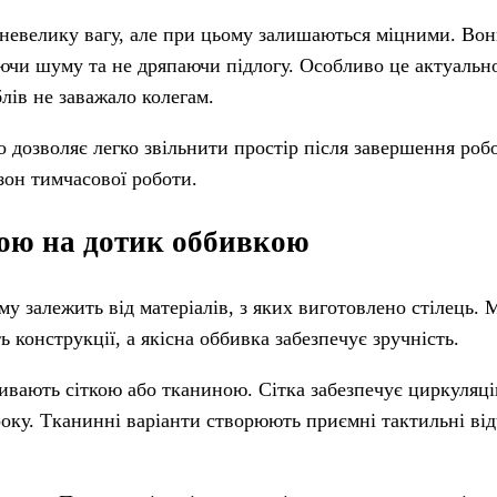
невелику вагу, але при цьому залишаються міцними. Во
чи шуму та не дряпаючи підлогу. Особливо це актуально 
лів не заважало колегам.
о дозволяє легко звільнити простір після завершення роб
зон тимчасової роботи.
ною на дотик оббивкою
у залежить від матеріалів, з яких виготовлено стілець. 
ь конструкції, а якісна оббивка забезпечує зручність.
ивають сіткою або тканиною. Сітка забезпечує циркуляці
року. Тканинні варіанти створюють приємні тактильні від