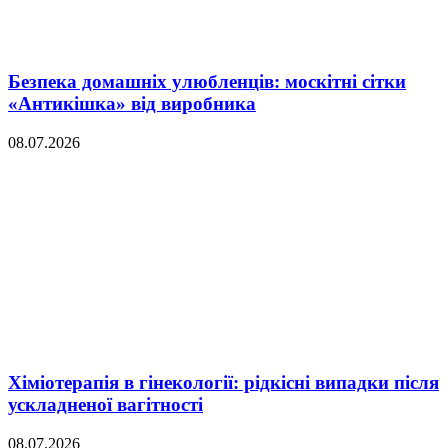
Безпека домашніх улюбленців: москітні сітки
«Антикішка» від виробника
08.07.2026
Хіміотерапія в гінекології: рідкісні випадки після
ускладненої вагітності
08.07.2026