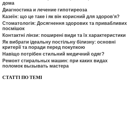
дома
Диагностика и лечение гипотиреоза
Казеїн: що це таке і як він корисний для здоров’я?
Стоматологія: Досягнення здорових та привабливих
посмішок
Контактні лінзи: поширені види та їх характеристики
Як вибрати ідеальну постільну білизну: основні
критерії та поради перед покупкою
Навіщо потрібен стильний медичний одяг?
Ремонт стиральных машин: при каких видах
поломок вызывать мастера
СТАТТІ ПО ТЕМІ