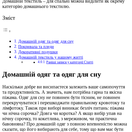
Домашній текстиль – для спальні можна виділити як окрему
категорію домашнього текстилю.
Зміст
Домашній одяг та одяг для сну
Покривала та пледи
Декоративні подушки
Домашній текстиль у нашому житті
Раніші записи у категорії Статті
Домашній одяг та одяг для сну
Наскільки добре ви висипаєтеся залежить ваше самопочуття
та продуктивність. А значить, нам потрібна гарна та якісна
піжама. Одяг для сну не повинен бути тісним, не повинен
перекручуватися і перешкоджати правильному кровотоку та
лімфотоку. Також при виборі виникає безліч питань: піжама
чи нічна сорочка? Довга чи коротка? А якщо вибір упав на
нічну сорочку, то кокетлива, з мереживом, чи практична
бавовняна? Про домашній одяг з повною впевненістю можна
сказати, що його вибирають для себе, тому що вам має бути