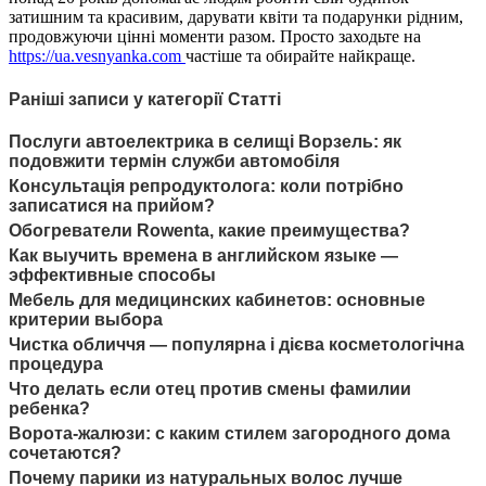
затишним та красивим, дарувати квіти та подарунки рідним,
продовжуючи цінні моменти разом. Просто заходьте на
https://ua.vesnyanka.com
частіше та обирайте найкраще.
Раніші записи у категорії Статті
Послуги автоелектрика в селищі Ворзель: як
подовжити термін служби автомобіля
Консультація репродуктолога: коли потрібно
записатися на прийом?
Обогреватели Rowenta, какие преимущества?
Как выучить времена в английском языке —
эффективные способы
Мебель для медицинских кабинетов: основные
критерии выбора
Чистка обличчя — популярна і дієва косметологічна
процедура
Что делать если отец против смены фамилии
ребенка?
Ворота-жалюзи: с каким стилем загородного дома
сочетаются?
Почему парики из натуральных волос лучше