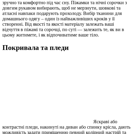
зручно та комфортно під час сну. Піжамки та нічні сорочки з
довгим рукавом вибирають, щоб не мерзнути, шовкові та
атласні навпаки подарують прохолоду. Вибір тканини для
домашнього одягу – один із найважливіших кроків у її
створенні. Від якості та якості матеріалу залежать ваші
відчуття в піжамі та сорочці, по суті — залежить те, як ви в
цьому житимете, і як відпочиватиме ваше тіло.
Покривала та пледи
Яскраві або
контрастні пледи, накинуті на диван або спинку крісла, дають
можливість задати приміщенню певний колірний настрій та