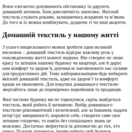
Вони елегантно доповнюють обстановку та дарують
домашній затишок. Їхня довговічність захоплює. Якісний
текстиль служить роками, залишаючись яскравим та м’яким.
До того ж їх можна комбінувати, додаючи ті чи інші акценти.
Домашній текстиль у нашому житті
З усього вищесказаного можна зробити один великий
висновок – домашній текстиль відіграє важливу роль у
повсякденному житті кожної людини. Він створює не лише
красу та затишок нашому будинку чи квартирі, але й дарує
нам комфорт та здоров’я, допомагає наповнювати нас силами
для продуктивних дій. Тому найправильнішим буде вибирати
якісний домашній текстиль, адже на здоров’ї та комфорті
краще не економити. Для покупки домашнього текстилю
звертайтесь лише до перевірених виробників та продавців.
Якої частини будинку ми не торкнулися, скрізь знайдеться
текстиль, який робить її затишною. Вибір домашнього
текстилю різноманітний і величезний, але за бажання, надати
інтер’єру завершеності, виразити себе, створити саме своє
затишне гніздечко, то навіть без спеціальних знань це
можливо. Достатньо звернутися за допомогою до тих, хто
понад 20 років допомагає людям робити свій будинок