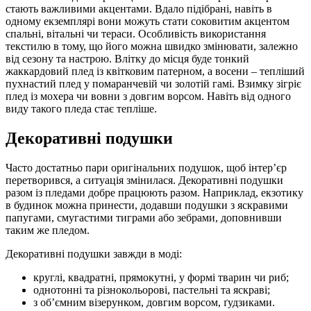
стають важливими акцентами. Вдало підібрані, навіть в
одному екземплярі вони можуть стати соковитим акцентом
спальні, вітальні чи тераси. Особливість використання
текстилю в тому, що його можна швидко змінювати, залежно
від сезону та настрою. Влітку до місця буде тонкий
жаккардовий плед із квітковим патерном, а восени – тепліший
пухнастий плед у помаранчевій чи золотій гамі. Взимку зігріє
плед із мохера чи вовни з довгим ворсом. Навіть від одного
виду такого пледа стає тепліше.
Декоративні подушки
Часто достатньо пари оригінальних подушок, щоб інтер’єр
перетворився, а ситуація змінилася. Декоративні подушки
разом із пледами добре працюють разом. Наприклад, екзотику
в будинок можна принести, додавши подушки з яскравими
папугами, смугастими тиграми або зебрами, доповнивши
таким же пледом.
Декоративні подушки завжди в моді:
круглі, квадратні, прямокутні, у формі тварин чи риб;
однотонні та різнокольорові, пастельні та яскраві;
з об’ємним візерунком, довгим ворсом, ґудзиками.