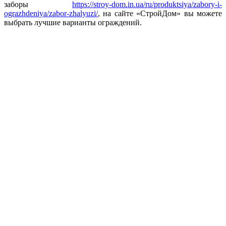
заборы
https://stroy-dom.in.ua/ru/produktsiya/zabory-i-
ograzhdeniya/zabor-zhalyuzi/
, на сайте «СтройДом» вы можете
выбрать лучшие варианты ограждений.