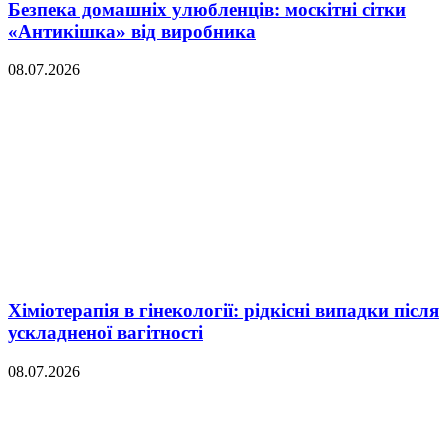
Безпека домашніх улюбленців: москітні сітки
«Антикішка» від виробника
08.07.2026
Хіміотерапія в гінекології: рідкісні випадки після
ускладненої вагітності
08.07.2026