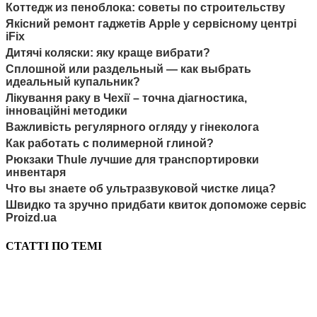
Коттедж из пеноблока: советы по строительству
Якісний ремонт гаджетів Apple у сервісному центрі
iFix
Дитячі коляски: яку краще вибрати?
Сплошной или раздельный — как выбрать
идеальный купальник?
Лікування раку в Чехії – точна діагностика,
інноваційні методики
Важливість регулярного огляду у гінеколога
Как работать с полимерной глиной?
Рюкзаки Thule лучшие для транспортировки
инвентаря
Что вы знаете об ультразвуковой чистке лица?
Швидко та зручно придбати квиток допоможе сервіс
Proizd.ua
СТАТТІ ПО ТЕМІ