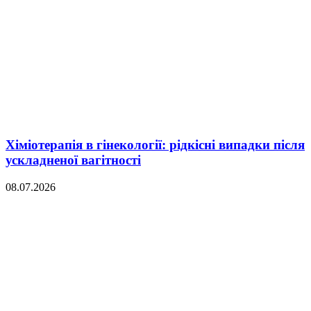
Хіміотерапія в гінекології: рідкісні випадки після
ускладненої вагітності
08.07.2026