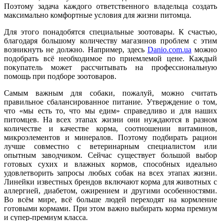
Поэтому задача каждого ответственного владельца создать
максимально комфортные условия для жизни питомца.
Для этого понадобятся специальные зоотовары. К счастью,
благодаря большому количеству магазинов проблем с этим
возникнуть не должно. Например, здесь
Danio.com.ua
можно
подобрать всё необходимое по приемлемой цене. Каждый
покупатель может рассчитывать на профессиональную
помощь при подборе зоотоваров.
Самым важным для собаки, пожалуй, можно считать
правильное сбалансированное питание. Утверждение о том,
что «мы есть то, что мы едим» справедливо и для наших
питомцев. На всех этапах жизни они нуждаются в разном
количестве и качестве корма, соотношении витаминов,
микроэлементов и минералов. Поэтому подбирать рацион
лучше совместно с ветеринарным специалистом или
опытным заводчиком. Сейчас существует большой выбор
готовых сухих и влажных кормов, способных идеально
удовлетворить запросы любых собак на всех этапах жизни.
Линейки известных брендов включают корма для животных с
аллергией, диабетом, ожирением и другими особенностями.
Во всём мире, всё больше людей переходят на кормление
готовыми кормами. При этом важно выбирать корма премиум
и супер-премиум класса.