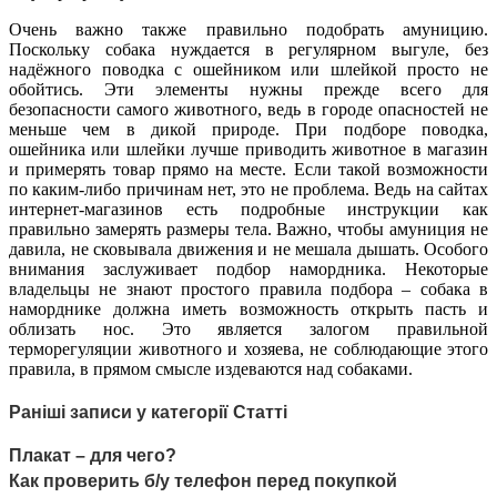
Очень важно также правильно подобрать амуницию.
Поскольку собака нуждается в регулярном выгуле, без
надёжного поводка с ошейником или шлейкой просто не
обойтись. Эти элементы нужны прежде всего для
безопасности самого животного, ведь в городе опасностей не
меньше чем в дикой природе. При подборе поводка,
ошейника или шлейки лучше приводить животное в магазин
и примерять товар прямо на месте. Если такой возможности
по каким-либо причинам нет, это не проблема. Ведь на сайтах
интернет-магазинов есть подробные инструкции как
правильно замерять размеры тела. Важно, чтобы амуниция не
давила, не сковывала движения и не мешала дышать. Особого
внимания заслуживает подбор намордника. Некоторые
владельцы не знают простого правила подбора – собака в
наморднике должна иметь возможность открыть пасть и
облизать нос. Это является залогом правильной
терморегуляции животного и хозяева, не соблюдающие этого
правила, в прямом смысле издеваются над собаками.
Раніші записи у категорії Статті
Плакат – для чего?
Как проверить б/у телефон перед покупкой