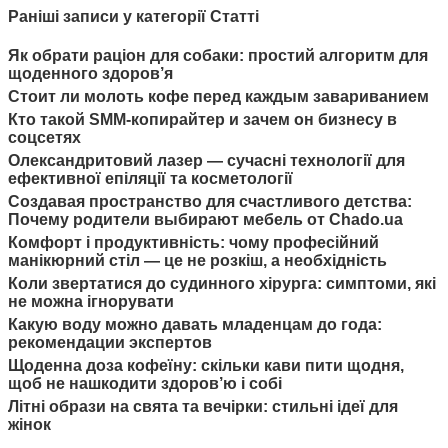
Раніші записи у категорії Статті
Як обрати раціон для собаки: простий алгоритм для
щоденного здоров’я
Стоит ли молоть кофе перед каждым завариванием
Кто такой SMM-копирайтер и зачем он бизнесу в
соцсетях
Олександритовий лазер — сучасні технології для
ефективної епіляції та косметології
Создавая пространство для счастливого детства:
Почему родители выбирают мебель от Chado.ua
Комфорт і продуктивність: чому професійний
манікюрний стіл — це не розкіш, а необхідність
Коли звертатися до судинного хірурга: симптоми, які
не можна ігнорувати
Какую воду можно давать младенцам до года:
рекомендации экспертов
Щоденна доза кофеїну: скільки кави пити щодня,
щоб не нашкодити здоров’ю і собі
Літні образи на свята та вечірки: стильні ідеї для
жінок