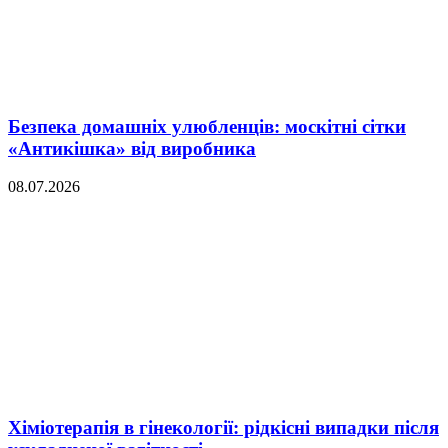
Безпека домашніх улюбленців: москітні сітки
«Антикішка» від виробника
08.07.2026
Хіміотерапія в гінекології: рідкісні випадки після