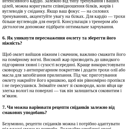
інтенсивного кардіо. Залежно від типу тренування і ваших
цілей, можна коригувати співвідношення білків, жирів і
вуглеводів у сніданку. Якщо ваш фокус — на силових
тренуваннях, акцентуйте увагу на білках. Для кардіо — трохи
більше вуглеводів для енергії. Консультація з тренером або
дієтологом допоможе підібрати оптимальне харчування.
6. Як уникнути пересмаження омлету та зберегти його
ніжність?
Щоб омлет вийшов ніжним і смачним, важливо смажити його
на помірному вогні. Високий жар призводить до швидкого
підгоряння ззовні і сухості всередині. Краще використовувати
сковороду з антипригарним покриттям і додати трохи олії або
масла для запобігання прилипання. Під час приготування
омлету накрийте його кришкою, щоб він рівномірно пропікся
і не пересушився. Знімайте омлет зі сковороди, коли яйця ще
злегка вологі на поверхні — так він залишиться соковитим і
м’яким.
7. Чи можна варіювати рецепти сніданків залежно від
смакових уподобань?
Безумовно, рецепти сніданків можна і потрібно адаптувати
під власні смаки та потреби. Додавайте улюблені овочі,