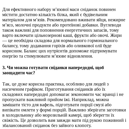
Для ефективного набору м’язової маси сніданок повинен
містити достатню кількість білка, який є будівельним
матеріалом для м’язів. Рекомендовано вживати яйця, нежирне
м’ясо, молочні продукти або протеїнові добавки. Вуглеводи
також важливі для поповнення енергетичних запасів, тому
варто включати цільнозернові каші, фрукти або овочі. Жири
— це необхідна складова для нормального гормонального
балансу, тому додавання горіхів або оливкової олії буде
корисним. Баланс цих нутрієнтів допоможе підтримувати
енергію та стимулювати м’язове відновлення.
3. Чи можна готувати сніданки напередодні, щоб
заощадити час?
Так, це дуже корисна практика, особливо для людей з
насиченим графіком. Приготування сніданків або їх
складових напередодні допомагає зекономити час вранці і не
пропускати важливий прийом їжі. Наприклад, можна
замішати тісто для вафель, підготувати порції смузі або
випікати омлети у формі порцій. Важливо зберігати заготовки
в холодильнику або морозильній камері, щоб зберегти їх
свіжість. Це дозволить вам завжди мати під рукою поживний і
збалансований сніданок без зайвого клопоту.