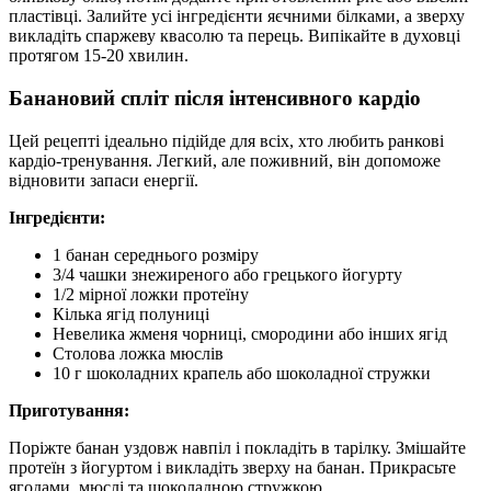
пластівці. Залийте усі інгредієнти яєчними білками, а зверху
викладіть спаржеву квасолю та перець. Випікайте в духовці
протягом 15-20 хвилин.
Банановий спліт після інтенсивного кардіо
Цей рецепті ідеально підійде для всіх, хто любить ранкові
кардіо-тренування. Легкий, але поживний, він допоможе
відновити запаси енергії.
Інгредієнти:
1 банан середнього розміру
3/4 чашки знежиреного або грецького йогурту
1/2 мірної ложки протеїну
Кілька ягід полуниці
Невелика жменя чорниці, смородини або інших ягід
Столова ложка мюслів
10 г шоколадних крапель або шоколадної стружки
Приготування:
Поріжте банан уздовж навпіл і покладіть в тарілку. Змішайте
протеїн з йогуртом і викладіть зверху на банан. Прикрасьте
ягодами, мюслі та шоколадною стружкою.