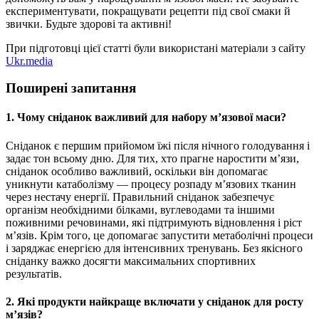
експериментувати, покращувати рецепти під свої смаки й
звички. Будьте здорові та активні!
При підготовці цієї статті були використані матеріали з сайту
Ukr.media
Поширені запитання
1. Чому сніданок важливий для набору м’язової маси?
Сніданок є першим прийомом їжі після нічного голодування і
задає тон всьому дню. Для тих, хто прагне наростити м’язи,
сніданок особливо важливий, оскільки він допомагає
уникнути катаболізму — процесу розпаду м’язових тканин
через нестачу енергії. Правильний сніданок забезпечує
організм необхідними білками, вуглеводами та іншими
поживними речовинами, які підтримують відновлення і ріст
м’язів. Крім того, це допомагає запустити метаболічні процеси
і заряджає енергією для інтенсивних тренувань. Без якісного
сніданку важко досягти максимальних спортивних
результатів.
2. Які продукти найкраще включати у сніданок для росту
м’язів?