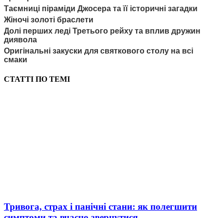
Таємниці піраміди Джосера та її історичні загадки
Жіночі золоті браслети
Долі перших леді Третього рейху та вплив дружин
диявола
Оригінальні закуски для святкового столу на всі
смаки
СТАТТІ ПО ТЕМІ
Тривога, страх і панічні стани: як полегшити
симптоми та вчасно звернутися...