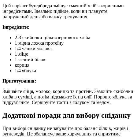
Цей варіант бутерброда змішує смачний хліб з корисними
інгредієнтами. Ідеально підійде, коли ви плануєте
напружений день або важку тренування.
Інгредієнти:
2-3 скибочки цільнозернового хліба
1 мірна ложка протеїну
1/4 чашки молока
1 яйце
1 яєчний білок
кориця
1/4 яблука
Приготування:
Змішайте яйця, молоко, корицю та протеїн. Замочіть скибочки
хліба в суміші, а потім підсмажте їх на олії. Поріжте яблука та
підрум’яньте. Сервіруйте тости з яблуком та медом.
Додаткові поради для вибору сніданку
При виборі сніданку не забувайте про баланс білків, жирів і
вуглеводів. Це збалансує ваше харчування та сприятиме