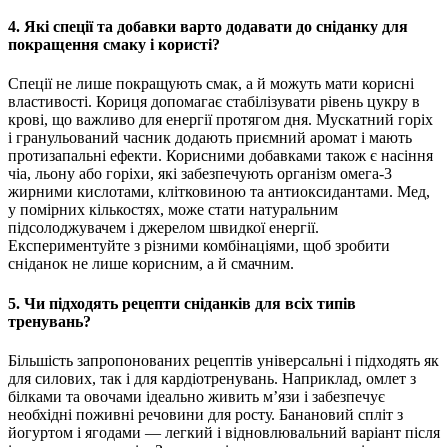
4. Які спеції та добавки варто додавати до сніданку для
покращення смаку і користі?
Спеції не лише покращують смак, а й можуть мати корисні
властивості. Кориця допомагає стабілізувати рівень цукру в
крові, що важливо для енергії протягом дня. Мускатний горіх
і гранульований часник додають приємний аромат і мають
протизапальні ефекти. Корисними добавками також є насіння
чіа, льону або горіхи, які забезпечують організм омега-3
жирними кислотами, клітковиною та антиоксидантами. Мед,
у помірних кількостях, може стати натуральним
підсолоджувачем і джерелом швидкої енергії.
Експериментуйте з різними комбінаціями, щоб зробити
сніданок не лише корисним, а й смачним.
5. Чи підходять рецепти сніданків для всіх типів
тренувань?
Більшість запропонованих рецептів універсальні і підходять як
для силових, так і для кардіотренувань. Наприклад, омлет з
білками та овочами ідеально живить м’язи і забезпечує
необхідні поживні речовини для росту. Банановий спліт з
йогуртом і ягодами — легкий і відновлювальний варіант після