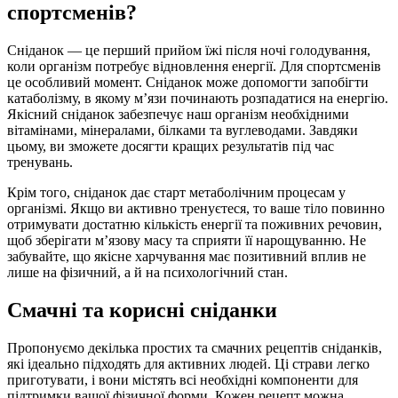
спортсменів?
Сніданок — це перший прийом їжі після ночі голодування,
коли організм потребує відновлення енергії. Для спортсменів
це особливий момент. Сніданок може допомогти запобігти
катаболізму, в якому м’язи починають розпадатися на енергію.
Якісний сніданок забезпечує наш організм необхідними
вітамінами, мінералами, білками та вуглеводами. Завдяки
цьому, ви зможете досягти кращих результатів під час
тренувань.
Крім того, сніданок дає старт метаболічним процесам у
організмі. Якщо ви активно тренуєтеся, то ваше тіло повинно
отримувати достатню кількість енергії та поживних речовин,
щоб зберігати м’язову масу та сприяти її нарощуванню. Не
забувайте, що якісне харчування має позитивний вплив не
лише на фізичний, а й на психологічний стан.
Смачні та корисні сніданки
Пропонуємо декілька простих та смачних рецептів сніданків,
які ідеально підходять для активних людей. Ці страви легко
приготувати, і вони містять всі необхідні компоненти для
підтримки вашої фізичної форми. Кожен рецепт можна