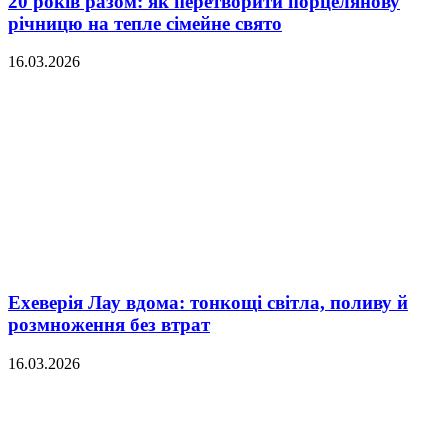
20 років разом: як перетворити порцелянову
річницю на тепле сімейне свято
16.03.2026
Ехеверія Лау вдома: тонкощі світла, поливу й
розмноження без втрат
16.03.2026