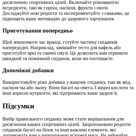
досягненню спортивних цілей. Включайте різноманітні
інгредієнти, такі як горіхи, насіння, фрукти і овочі.
Досліджуйте нові рецепти та експериментуйте з смаками, це
підвищить вашу мотивацію до здорового харчування.
Приготування попередньо
Щоб зекономити час вранці, готуйте частину сніданків
напередодні. Наприклад, замішайте тесто для вафель або
приготуйте яркі та смачні смузі. Це дозволить вам отримати
швидкий та поживний сніданок, коли ви поспішаєте.
Допоміжні добавки
Використовуйте різні добавки у вашому сніданку, такі як мед,
насіння чіа або льону. Вони багаті на омега-3 жирні кислоти та
інші корисні нутрієнти, які підтримають ваше здоров’я.
Підсумки
Вибір правильного сніданку може стати вирішальним для
досягнення ваших спортивних цілей. Запропоновані рецепти
сніданків багаті на білок та інші важливі елементи, які
допоможуть вам у нарощуванні м’язової маси. Не забувайте