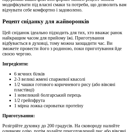
модифікувати під власні смаки та потреби, що дозволить вам
відчувати себе комфортно і задоволено.
Рецепт сніданку для жайворонків
Цей сніданок ідеально підходить для тих, хто вважає ранок
найкращим часом для прийому їжі. Приготування
відбувається в духовці, тому можна заощадити час. Ви
зможете провести його з родиною, поки приготування йде
своєю чергою.
Інгредієнти:
6 яєчних білків
2-3 великі жмені спаржевої квасолі
1/2 чашки готового коричневого рису (або вівсяні
пластівці)
1 невеликий болгарський перець
1/2 грейпфрута
1 мірна ложка сироватки протеїну
Приготування:
Розігрійте духовку до 200 градусів. На сковороду налийте
оливкову олію, потім додайте приготовлений рис або вівсяні