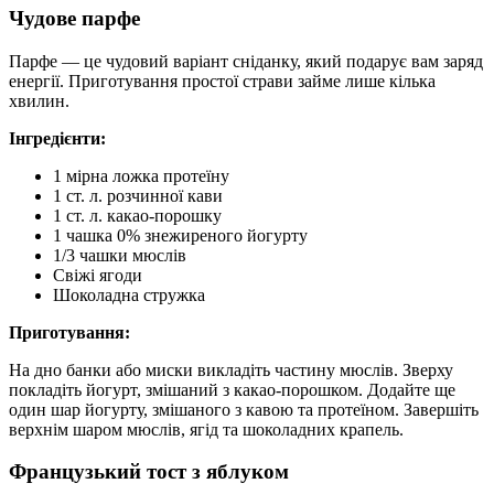
Чудове парфе
Парфе — це чудовий варіант сніданку, який подарує вам заряд
енергії. Приготування простої страви займе лише кілька
хвилин.
Інгредієнти:
1 мірна ложка протеїну
1 ст. л. розчинної кави
1 ст. л. какао-порошку
1 чашка 0% знежиреного йогурту
1/3 чашки мюслів
Свіжі ягоди
Шоколадна стружка
Приготування:
На дно банки або миски викладіть частину мюслів. Зверху
покладіть йогурт, змішаний з какао-порошком. Додайте ще
один шар йогурту, змішаного з кавою та протеїном. Завершіть
верхнім шаром мюслів, ягід та шоколадних крапель.
Французький тост з яблуком