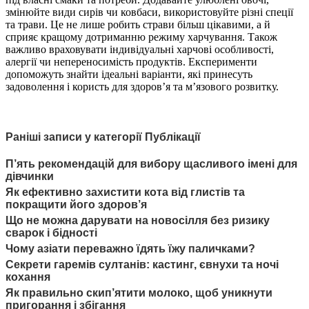
змінюйте види сирів чи ковбаси, використовуйте різні спеції
та трави. Це не лише робить страви більш цікавими, а й
сприяє кращому дотриманню режиму харчування. Також
важливо враховувати індивідуальні харчові особливості,
алергії чи непереносимість продуктів. Експерименти
допоможуть знайти ідеальні варіанти, які принесуть
задоволення і користь для здоров’я та м’язового розвитку.
Раніші записи у категорії Публікації
П’ять рекомендацій для вибору щасливого імені для
дівчинки
Як ефективно захистити кота від глистів та
покращити його здоров’я
Що не можна дарувати на новосілля без ризику
сварок і бідності
Чому азіати переважно їдять їжу паличками?
Секрети гаремів султанів: кастинг, євнухи та ночі
кохання
Як правильно скип’ятити молоко, щоб уникнути
пригорання і збігання