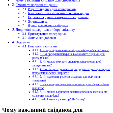
Чому важливий сніданок для спортсменів?
Смачні та корисні сніданки
Рецепт сніданку для жайворонків
Банановий спліт після інтенсивного кардіо
Перчики з крупою і яйцями з піко-де-гальо
Чудове парфе
Французький тост з яблуком
Додаткові поради для вибору сніданку
Приготування попередньо
Допоміжні добавки
Підсумки
Поширені запитання
1. Чому сніданок важливий для набору м’язової маси?
2. Які продукти найкраще включати у сніданок для
росту м’язів?
3. Чи можна готувати сніданки напередодні, щоб
заощадити час?
4. Які спеції та добавки варто додавати до сніданку для
покращення смаку і користі?
5. Чи підходять рецепти сніданків для всіх типів
тренувань?
6. Як уникнути пересмаження омлету та зберегти його
ніжність?
7. Чи можна варіювати рецепти сніданків залежно від
смакових уподобань?
Раніші записи у категорії Публікації
Чому важливий сніданок для