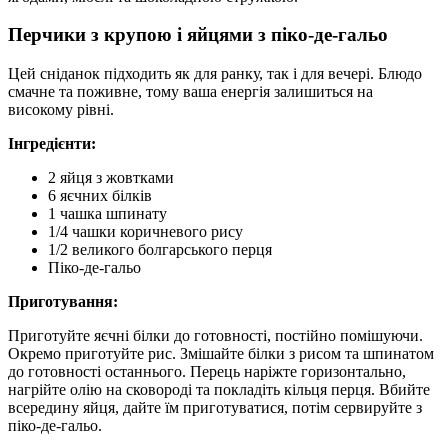
Перчики з крупою і яйцями з піко-де-гальо
Цей сніданок підходить як для ранку, так і для вечері. Блюдо
смачне та поживне, тому ваша енергія залишиться на
високому рівні.
Інгредієнти:
2 яйця з жовтками
6 яєчних білків
1 чашка шпинату
1/4 чашки коричневого рису
1/2 великого болгарського перця
Піко-де-гальо
Приготування:
Приготуйте яєчні білки до готовності, постійно помішуючи.
Окремо приготуйте рис. Змішайте білки з рисом та шпинатом
до готовності останнього. Перець наріжте горизонтально,
нагрійте олію на сковороді та покладіть кільця перця. Вбийте
всередину яйця, дайте їм приготуватися, потім сервируйте з
піко-де-гальо.