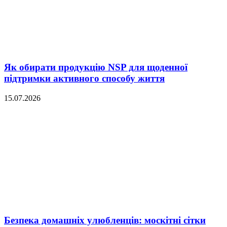
Як обирати продукцію NSP для щоденної
підтримки активного способу життя
15.07.2026
Безпека домашніх улюбленців: москітні сітки