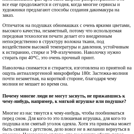
все еще продолжается и сегодня, когда многие сервисы и
художники предлагают способы создания дакимакура на
заказ.
Отпечаток на подушках обнимашках с очень яркими цветами,
высокого качества, незаметный, потому что используемая
передовая технология печати делает его внедренным
непосредственно в структуру волокна ткани, под
воздействием высокой температуры и давления, устойчивым
к истиранию, стирке и УФ-излучению. Наволочку нужно
стирать при 40*С, это очень прочный принт.
Наволочка снимается и стирается, изготовлена из приятной на
ощупь антиаллергенной микрофибры 180г. Застежка-молния
почти незаметная, на короткой стороне, благодаря чему
молния не мешает во время сна.
Почему многие люди не могут заснуть, не прижавшись к
чему-нибудь, например, к мягкой игрушке или подушке?
Многие из нас тянутся к чему-нибудь, чтобы пообниматься
перед сном. Для кого-то это плюшевая игрушка, для кого-то
подушка или смятый уголок одеяла. Хотя эта привычка может
быть связана с детством, дело вовсе не в желании вернуться в