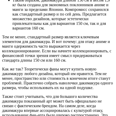
Таким образом, дакимакура длиной 150 см и весом 1,9
кг была создана для экономных поклонников аниме и
манги за пределами Японии. Компромисс сохранился
как стандартный размер и по сей день. Предлагается
множество дизайнов, которые эстетически
привлекательны как для вариантов 150 см, так и для
вариантов 160 см.
Тем не менее, стандартный размер является ключевым
элементом для дакимакура. И вот почему: для отаку аниме и
манги одержимость часто выражается через
коллекционирование. Если вы начнете коллекционировать, с
финансовой точки зрения имеет смысл придерживаться
стандарта длины 150 см или 160 см.
Как же так? Теоретически фаны могут купить новую
дакимакуру любого дизайна, который им нравится. Тем не
менее, пространство или стоимость в конечном итоге станут
проблемой. Практично собрать наволочки дакимакура одного
размера, чтобы использовать их на одной подушке.
Также стоит учитывать, что для большого количества
дакимакура показанный арт может быть официально не
связан с фактическим брендом. На самом деле, когда
дакимакура впервые ассоциировалась с культурой отаку,
использование фан-арта было широко распространено. Это