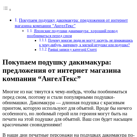
Покупаем подушку дакимакура: предложения от интернет
магазина компании “АнгелТекс”
Японские подушки дакимакура: хороший повод
пообниматься перед сном
Почему многие люди не могут заснуть, не прижавшись
к чему-нибудь, например, к мягкой игрушке или подушке?
Раніші записи у категорії Статті
Покупаем подушку дакимакура:
предложения от интернет магазина
компании “АнгелТекс”
Многие из нас тянутся к чему-нибудь, чтобы пообниматься
перед сном, поэтому и стали популярными подушки-
обнимашки.
Дакимакура — длинная подушка с красивым
принтом, которую используют для объятий. Вроде бы ничего
особенного, но любимый герой или героиня могут быть на
печати на этой подушке для объятий. Ваш сон будет насыщен
красочными сновидениями!
В наши дни печатные персонажи на подушках дакимакура по-